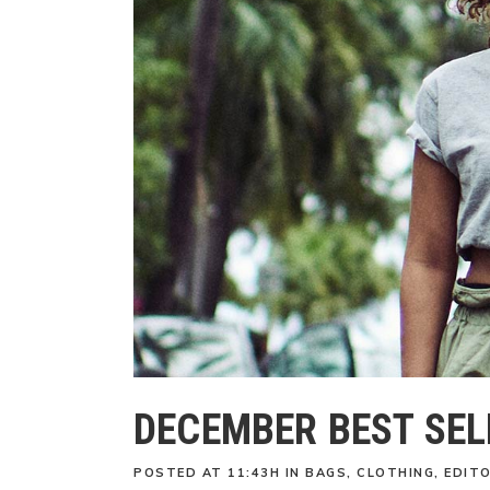
DECEMBER BEST SEL
POSTED AT 11:43H
IN
BAGS
,
CLOTHING
,
EDITO