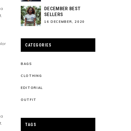
DECEMBER BEST
na
SELLERS
t.
16 DECEMBER, 2020
olor
CATEGORIES
BAGS
CLOTHING
EDITORIAL
OUTFIT
na
t.
TAGS