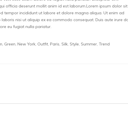
ui officia deserunt mollit anim id est laborum.Lorem ipsum dolor sit
od tempor incididunt ut labore et dolore magna aliqua. Ut enim ad
 laboris nisi ut aliquip ex ea commodo consequat. Duis aute irure d
lore eu fugiat nulla pariatur.
on
Green
New York
Outfit
Paris
Silk
Style
Summer
Trend
,
,
,
,
,
,
,
,